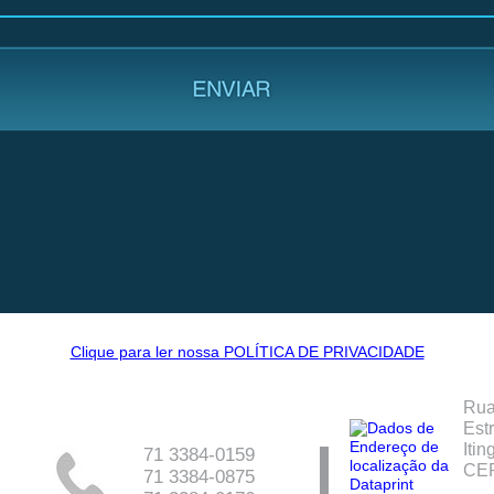
Clique para ler nossa POLÍTICA DE PRIVACIDADE
Rua
Est
Itin
71 3384-0159
CEP
71 3384-0875