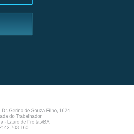
 Dr. Gerino de Souza Filho, 1624
rada do Trabalhador
ga - Lauro de Freitas/BA
: 42.703-160